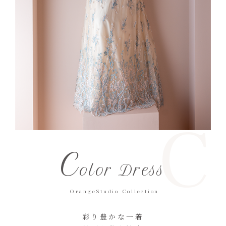
C
C
olor Dress
OrangeStudio Collection
彩り豊かな一着