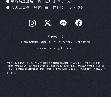
す。
東名高速道路「名古屋IC」から9分
名古屋高速２号東山線「四谷IC」から12分
Ｑ
写真が仕上がるまでどのくらい時間がかかりま
すか？
Ａ
注文される商品にもよりますが２ヶ月程度かか
ります。お急ぎの場合はお問い合わせ下さい。
Copyright(C)
名古屋の前撮り・結婚写真・ウェディングフォト・成人式写真
soshakan inc. all rights reserved.
Ｑ
支払方法は？
Ａ
現金またはクレジットカード（一括）またはPa
本サイトに掲載されているすべての内容の著作権は当社に帰属しております。 本サイトの掲載内容
（画像、文章等）の一部及び全てについて、無断で複製、転載、転用、改変等の二次利用を固く禁
yPayでお支払い可能でございます。カードはVI
じます。 上記著作権の無断複製、転載、転用、改変等が判明した場合は、法的措置をとる場合がご
SA、Master、JCB、DC、AMERICAN EXPRE
ざいます。
SSの取扱いが可能となります。
Ｑ
何を着ていったらいいでしょうか？
Ａ
私服、スーツ、着物などそれぞれのお召し物に
合わせたテイストで撮影していただけます。お