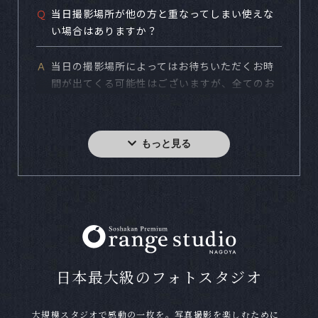
Ｑ
当日撮影場所が他の方と重なってしまい使えな
い場合はありますか？
Ａ
当日の撮影場所によってはお待ちいただくお時
間が出てくる可能性はございますが、全てのお
客様がご希望の撮影場所で撮影できるようにタ
イムスケジュールを組んでおりますのでご安心
下さい。
Ｑ
写真館の撮影は初めてで流れがわかりません。
予約はどうしたら良いですか？
Ａ
お電話または当サイトの予約フォームやLINEで
ご予約を承ります。料金等わからない事なども
お気軽にお問い合わせ下さい。
日本最大級のフォトスタジオ
Ｑ
自分のスマートフォンで撮影しても良いです
か？
大規模スタジオで感動の一枚を。写真撮影を楽しむために