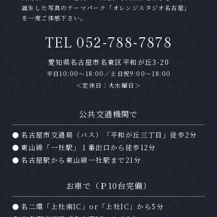
誕生した写真のテーマパーク「オレンジスタジオ名古屋」
Ａ
はい。お客様のスマートフォン・携帯電話で撮
を一度ご体感下さい。
影していただけます。カメラマンの撮影の進行
TEL 052-788-7878
の妨げにならないようにご配慮下さい。タイミ
ングや場所によっては撮影できない場合もござ
愛知県名古屋市名東区平和が丘3-20
いますので、スタッフにご確認下さい。
平日10:00～18:00／土日祝9:00～18:00
＜定休日：火水曜日＞
Ｑ
撮影データはもらえますか？
Ａ
はい。オレンジスタジオの撮影プランは全てデ
公共交通機関で
ータ付きのプランとなっております。データは
名古屋市交通局（バス）「平和が丘三丁目」徒歩2分
撮影日２週間後に専用サイトよりダウンロード
していただけます。
東山線「一社駅」１番出口から徒歩12分
名古屋駅から東山線一社駅まで21分
Ｑ
どのくらい前に撮影予約をしたらいいですか？
お車で（Ｐ10台完備）
Ａ
土日祝日は大変混み合います。休日の撮影をご
希望の場合はお早めのご予約をおすすめ致しま
名二環「上社南IC」or「上社IC」から5分