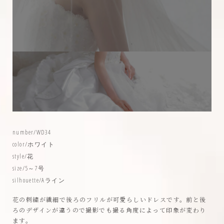
number/WD34
color/ホワイト
style/花
size/5～7号
silhouette/Aライン
花の刺繍が繊細で後ろのフリルが可愛らしいドレスです。前と後
ろのデザインが違うので撮影でも撮る角度によって印象が変わり
ます。