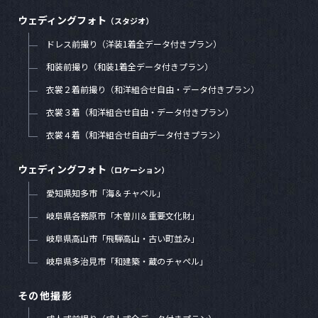
ウェディングフォト
（スタジオ）
ドレス前撮り（洋装1着全データ付きプラン）
和装前撮り（和装1着全データ付きプラン）
衣裳２着前撮り（和洋組合せ自由・データ付きプラン）
衣裳３着（和洋組合せ自由・データ付きプラン）
衣裳４着（和洋組合せ自由データ付きプラン）
ウェディングフォト
（ロケーション）
愛知県知多市「海＆チャペル」
岐阜県各務原市「木曽川＆重要文化財」
岐阜県高山市「飛騨高山・古い町並み」
岐阜県多治見市「和建築・蔵のチャペル」
その他撮影