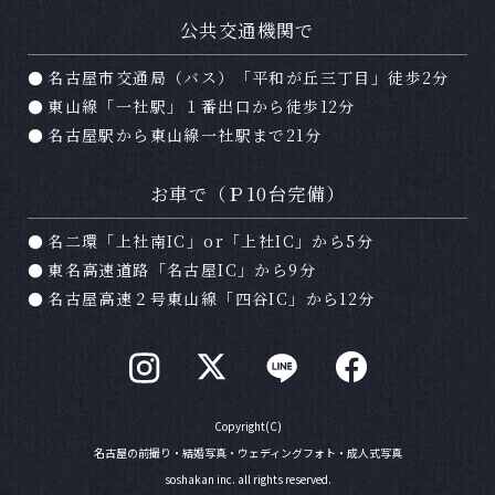
Ａ
はい。オレンジスタジオの撮影プランは全てデ
公共交通機関で
ータ付きのプランとなっております。データは
名古屋市交通局（バス）「平和が丘三丁目」徒歩2分
撮影日２週間後に専用サイトよりダウンロード
していただけます。
東山線「一社駅」１番出口から徒歩12分
名古屋駅から東山線一社駅まで21分
Ｑ
どのくらい前に撮影予約をしたらいいですか？
お車で（Ｐ10台完備）
Ａ
土日祝日は大変混み合います。休日の撮影をご
希望の場合はお早めのご予約をおすすめ致しま
名二環「上社南IC」or「上社IC」から5分
す。
東名高速道路「名古屋IC」から9分
名古屋高速２号東山線「四谷IC」から12分
Ｑ
写真が仕上がるまでどのくらい時間がかかりま
すか？
Ａ
注文される商品にもよりますが２ヶ月程度かか
ります。お急ぎの場合はお問い合わせ下さい。
Copyright(C)
名古屋の前撮り・結婚写真・ウェディングフォト・成人式写真
soshakan inc. all rights reserved.
Ｑ
支払方法は？