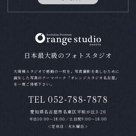
Ｑ
写真館の撮影は初めてで流れがわかりません。
予約はどうしたら良いですか？
Ａ
お電話または当サイトの予約フォームやLINEで
ご予約を承ります。料金等わからない事なども
お気軽にお問い合わせ下さい。
日本最大級のフォトスタジオ
Ｑ
自分のスマートフォンで撮影しても良いです
か？
大規模スタジオで感動の一枚を。写真撮影を楽しむために
誕生した写真のテーマパーク「オレンジスタジオ名古屋」
Ａ
はい。お客様のスマートフォン・携帯電話で撮
を一度ご体感下さい。
影していただけます。カメラマンの撮影の進行
TEL 052-788-7878
の妨げにならないようにご配慮下さい。タイミ
ングや場所によっては撮影できない場合もござ
愛知県名古屋市名東区平和が丘3-20
いますので、スタッフにご確認下さい。
平日10:00～18:00／土日祝9:00～18:00
＜定休日：火水曜日＞
Ｑ
撮影データはもらえますか？