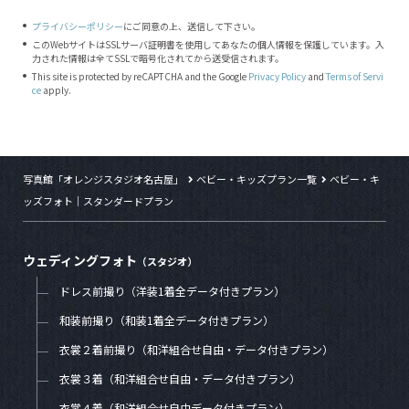
プライバシーポリシー
にご同意の上、送信して下さい。
このWebサイトはSSLサーバ証明書を使用してあなたの個人情報を保護しています。入
力された情報は全てSSLで暗号化されてから送受信されます。
This site is protected by reCAPTCHA and the Google
Privacy Policy
and
Terms of Servi
ce
apply.
写真館「オレンジスタジオ名古屋」
ベビー・キッズプラン一覧
ベビー・キ
ッズフォト｜スタンダードプラン
ウェディングフォト
（スタジオ）
ドレス前撮り（洋装1着全データ付きプラン）
和装前撮り（和装1着全データ付きプラン）
衣裳２着前撮り（和洋組合せ自由・データ付きプラン）
衣裳３着（和洋組合せ自由・データ付きプラン）
衣裳４着（和洋組合せ自由データ付きプラン）