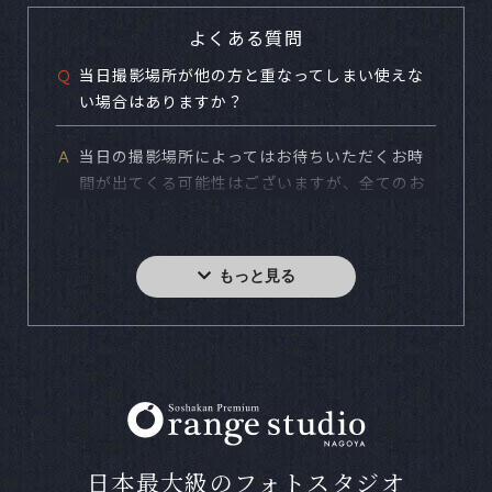
よくある質問
Ｑ
当日撮影場所が他の方と重なってしまい使えな
い場合はありますか？
Ａ
当日の撮影場所によってはお待ちいただくお時
間が出てくる可能性はございますが、全てのお
客様がご希望の撮影場所で撮影できるようにタ
イムスケジュールを組んでおりますのでご安心
下さい。
Ｑ
写真館の撮影は初めてで流れがわかりません。
予約はどうしたら良いですか？
Ａ
お電話または当サイトの予約フォームやLINEで
ご予約を承ります。料金等わからない事なども
お気軽にお問い合わせ下さい。
日本最大級のフォトスタジオ