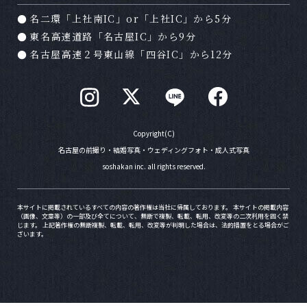
Ａ
土日祝日は大変混み合います。休日の撮影をご
希望の場合はお早めのご予約をおすすめ致しま
名二環「上社南IC」or「上社IC」から5分
す。
東名高速道路「名古屋IC」から9分
名古屋高速２号東山線「四谷IC」から12分
Ｑ
写真が仕上がるまでどのくらい時間がかかりま
すか？
Ａ
注文される商品にもよりますが２ヶ月程度かか
ります。お急ぎの場合はお問い合わせ下さい。
Copyright(C)
名古屋の前撮り・結婚写真・ウェディングフォト・成人式写真
soshakan inc. all rights reserved.
Ｑ
支払方法は？
Ａ
現金またはクレジットカード（一括）またはPa
本サイトに掲載されているすべての内容の著作権は当社に帰属しております。 本サイトの掲載内容
（画像、文章等）の一部及び全てについて、無断で複製、転載、転用、改変等の二次利用を固く禁
yPayでお支払い可能でございます。カードはVI
じます。 上記著作権の無断複製、転載、転用、改変等が判明した場合は、法的措置をとる場合がご
SA、Master、JCB、DC、AMERICAN EXPRE
ざいます。
SSの取扱いが可能となります。
Ｑ
何を着ていったらいいでしょうか？