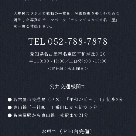
Ｑ
自分のスマートフォンで撮影しても良いです
か？
大規模スタジオで感動の一枚を。写真撮影を楽しむために
誕生した写真のテーマパーク「オレンジスタジオ名古屋」
Ａ
はい。お客様のスマートフォン・携帯電話で撮
を一度ご体感下さい。
影していただけます。カメラマンの撮影の進行
TEL 052-788-7878
の妨げにならないようにご配慮下さい。タイミ
ングや場所によっては撮影できない場合もござ
愛知県名古屋市名東区平和が丘3-20
いますので、スタッフにご確認下さい。
平日10:00～18:00／土日祝9:00～18:00
＜定休日：火水曜日＞
Ｑ
撮影データはもらえますか？
Ａ
はい。オレンジスタジオの撮影プランは全てデ
公共交通機関で
ータ付きのプランとなっております。データは
名古屋市交通局（バス）「平和が丘三丁目」徒歩2分
撮影日２週間後に専用サイトよりダウンロード
していただけます。
東山線「一社駅」１番出口から徒歩12分
名古屋駅から東山線一社駅まで21分
Ｑ
どのくらい前に撮影予約をしたらいいですか？
お車で（Ｐ10台完備）