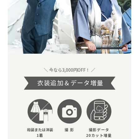
＼ 今なら3,000円OFF！ ／
衣装追加＆データ増量
和装または洋装
撮 影
撮影データ
1着
20カット増量