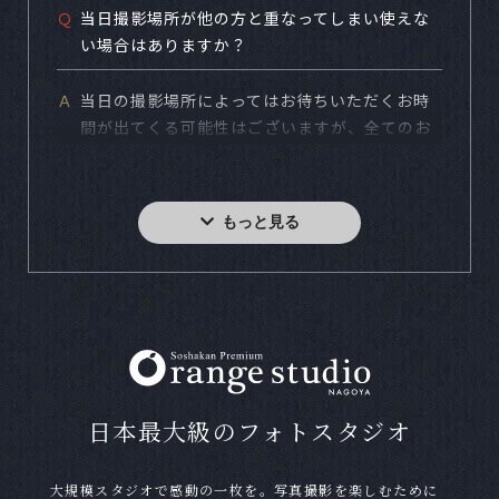
Ｑ
当日撮影場所が他の方と重なってしまい使えな
い場合はありますか？
Ａ
当日の撮影場所によってはお待ちいただくお時
間が出てくる可能性はございますが、全てのお
客様がご希望の撮影場所で撮影できるようにタ
イムスケジュールを組んでおりますのでご安心
下さい。
Ｑ
写真館の撮影は初めてで流れがわかりません。
予約はどうしたら良いですか？
Ａ
お電話または当サイトの予約フォームやLINEで
ご予約を承ります。料金等わからない事なども
お気軽にお問い合わせ下さい。
日本最大級のフォトスタジオ
Ｑ
自分のスマートフォンで撮影しても良いです
か？
大規模スタジオで感動の一枚を。写真撮影を楽しむために