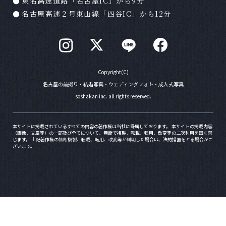
東名高速道路「名古屋IC」から9分
名古屋高速２号東山線「四谷IC」から12分
Ｑ
写真が仕上がるまでどのくらい時間がかかりま
すか？
Ａ
注文される商品にもよりますが２ヶ月程度かか
ります。お急ぎの場合はお問い合わせ下さい。
Copyright(C)
名古屋の前撮り・結婚写真・ウェディングフォト・成人式写真
soshakan inc. all rights reserved.
Ｑ
支払方法は？
Ａ
現金またはクレジットカード（一括）またはPa
本サイトに掲載されているすべての内容の著作権は当社に帰属しております。 本サイトの掲載内容
（画像、文章等）の一部及び全てについて、無断で複製、転載、転用、改変等の二次利用を固く禁
yPayでお支払い可能でございます。カードはVI
じます。 上記著作権の無断複製、転載、転用、改変等が判明した場合は、法的措置をとる場合がご
SA、Master、JCB、DC、AMERICAN EXPRE
ざいます。
SSの取扱いが可能となります。
Ｑ
何を着ていったらいいでしょうか？
Ａ
私服、スーツ、着物などそれぞれのお召し物に
合わせたテイストで撮影していただけます。お