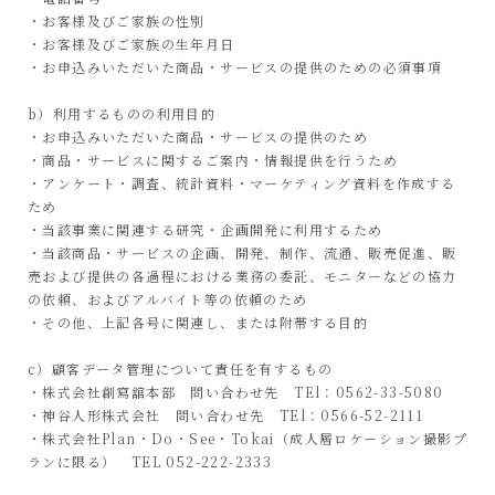
・お客様及びご家族の性別
・お客様及びご家族の生年月日
・お申込みいただいた商品・サービスの提供のための必須事項
b）利用するものの利用目的
・お申込みいただいた商品・サービスの提供のため
・商品・サービスに関するご案内・情報提供を行うため
・アンケート・調査、統計資料・マーケティング資料を作成する
ため
・当該事業に関連する研究・企画開発に利用するため
・当該商品・サービスの企画、開発、制作、流通、販売促進、販
売および提供の各過程における業務の委託、モニターなどの協力
の依頼、およびアルバイト等の依頼のため
・その他、上記各号に関連し、または附帯する目的
c）顧客データ管理について責任を有するもの
・株式会社創寫舘本部 問い合わせ先 TEl：0562-33-5080
・神谷人形株式会社 問い合わせ先 TEl：0566-52-2111
・株式会社Plan・Do・See・Tokai（成人層ロケーション撮影プ
ランに限る） TEL 052-222-2333