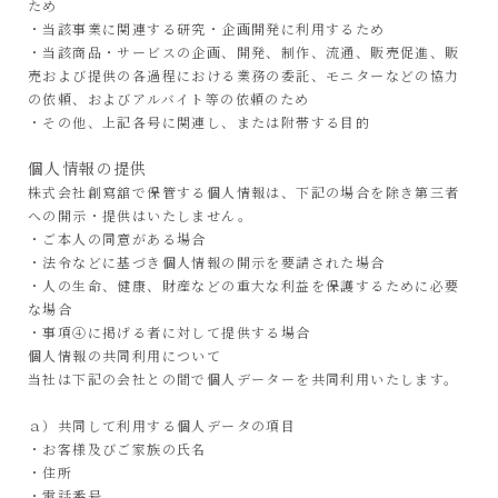
ため
・当該事業に関連する研究・企画開発に利用するため
・当該商品・サービスの企画、開発、制作、流通、販売促進、販
売および提供の各過程における業務の委託、モニターなどの協力
の依頼、およびアルバイト等の依頼のため
・その他、上記各号に関連し、または附帯する目的
個人情報の提供
株式会社創寫舘で保管する個人情報は、下記の場合を除き第三者
への開示・提供はいたしません。
・ご本人の同意がある場合
・法令などに基づき個人情報の開示を要請された場合
・人の生命、健康、財産などの重大な利益を保護するために必要
な場合
・事項④に掲げる者に対して提供する場合
個人情報の共同利用について
当社は下記の会社との間で個人データーを共同利用いたします。
ａ）共同して利用する個人データの項目
・お客様及びご家族の氏名
・住所
・電話番号