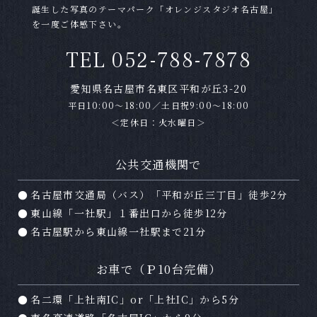
誕生した写真のテーマパーク「オレンジスタジオ名古屋」
Ａ
はい。お客様のスマートフォン・携帯電話で撮
を一度ご体感下さい。
影していただけます。カメラマンの撮影の進行
TEL 052-788-7878
の妨げにならないようにご配慮下さい。タイミ
ングや場所によっては撮影できない場合もござ
愛知県名古屋市名東区平和が丘3-20
いますので、スタッフにご確認下さい。
平日10:00～18:00／土日祝9:00～18:00
＜定休日：火水曜日＞
Ｑ
撮影データはもらえますか？
Ａ
はい。オレンジスタジオの撮影プランは全てデ
公共交通機関で
ータ付きのプランとなっております。データは
名古屋市交通局（バス）「平和が丘三丁目」徒歩2分
撮影日２週間後に専用サイトよりダウンロード
していただけます。
東山線「一社駅」１番出口から徒歩12分
名古屋駅から東山線一社駅まで21分
Ｑ
どのくらい前に撮影予約をしたらいいですか？
お車で（Ｐ10台完備）
Ａ
土日祝日は大変混み合います。休日の撮影をご
希望の場合はお早めのご予約をおすすめ致しま
名二環「上社南IC」or「上社IC」から5分
す。