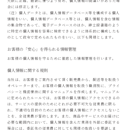
大限に正確、最新に保つよう努め、個人情報の間違いがあった場
合には修正します。
（注）個人データとは、個人情報データベース等を構成する個人
情報をいい、個人情報データベース等とは、個人情報を含む情報
の集合物であって、電子データベースのほか、紳士録書籍のよう
に特定の個人情報を容易に検索できるように体系的に構成したも
のとして政令で定められたものをいい、以下も同様とします。
お客様の「安心」を得られる情報管理
お客様の個人情報を守るために徹底した情報管理を行います。
個人情報に関する規則
当社は、お客様をご案内させて頂く販売員から、配送等を取扱う
オペレーターまで、お客様の個人情報を取扱う職務別に、プライ
バシーと機密保持に関するマニュアルを作成します。マニュアル
に定められたルールでは、お客様の個人情報にアクセスできるの
は、サービスの提供のためにそれが必要不可欠な従業員に限ら
れ、不適切な目的のためにお客様の個人情報にアクセスしないこ
とを、全従業員が誓約します。また、商品やサービスのお届けに
必要な範囲内において、個人情報を含んだ業務を外部に委託する
場合には、委託先の従業員に対しても同様の取扱いを要請しま