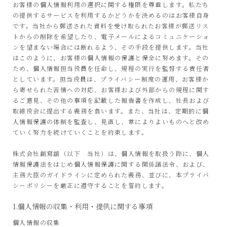
お客様の個人情報利用の選択に関する権限を尊重します。私たち
の提供するサービスを利用するかどうかを決めるのはお客様自身
です。当社から郵送された資料を受け取られたお客様が郵送リス
トからの削除を希望したり、電子メールによるコミュニケーショ
ンを望まない場合には断れるよう、その手段を提供します。当社
はこのように、お客様の個人情報の保護と保全に努めます。その
ため、個人情報担当役員を任命し、規程の実行を監督する責任者
としています。担当役員は、プライバシー制度の運用、お客様か
ら寄せられた苦情への対応、お客様および外部からの規程に関す
るご意見、その他の事項を記載した報告書を作成し、社長および
取締役会に提出する義務を負います。また、当社は、定期的に個
人情報保護の体制を監査し、見直し、常によりよいものへと改め
ていく努力を続けていくことを約束します。
株式会社創寫舘（以下 当社）は、個人情報を取扱う際に、個人
情報保護法をはじめ個人情報保護に関する関係諸法令、および、
主務大臣のガイドラインに定められた義務、並びに、本プライバ
シーポリシーを厳正に遵守することを誓約します。
1.個人情報の収集・利用・提供に関する事項
個人情報の収集